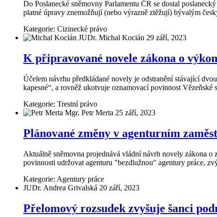
Do Poslanecké sněmovny Parlamentu ČR se dostal poslanecký ná
platné úpravy znemožňují (nebo výrazně ztěžují) bývalým česk
Kategorie:
Cizinecké právo
JUDr. Michal Kocián
29 září, 2023
K připravované novele zákona o výkon
Účelem návrhu předkládané novely je odstranění stávající dvouk
kapesné“, a rovněž ukotvuje oznamovací povinnost Vězeňské sl
Kategorie:
Trestní právo
Mgr. Petr Merta
25 září, 2023
Plánované změny v agenturním zaměs
Aktuálně sněmovna projednává vládní návrh novely zákona o za
povinnosti udržovat agenturu "bezdlužnou" agentury práce, zvý
Kategorie:
Agentury práce
JUDr. Andrea Grivalská
20 září, 2023
Přelomový rozsudek zvyšuje šanci pod