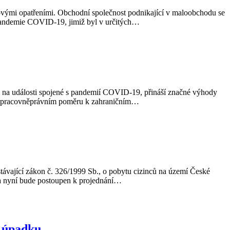
izovými opatřeními. Obchodní společnost podnikající v maloobchodu se
 pandemie COVID-19, jimiž byl v určitých…
i na události spojené s pandemií COVID-19, přináší značné výhody
ce v pracovněprávním poměru k zahraničním…
stávající zákon č. 326/1999 Sb., o pobytu cizinců na území České
 a nyní bude postoupen k projednání…
d úpadku