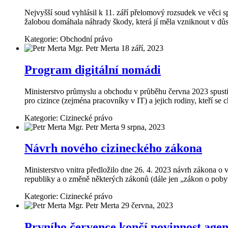
Nejvyšší soud vyhlásil k 11. září přelomový rozsudek ve věci 
žalobou domáhala náhrady škody, která jí měla vzniknout v d
Kategorie:
Obchodní právo
Mgr. Petr Merta
18 září, 2023
Program digitální nomádi
Ministerstvo průmyslu a obchodu v průběhu června 2023 spusti
pro cizince (zejména pracovníky v IT) a jejich rodiny, kteří 
Kategorie:
Cizinecké právo
Mgr. Petr Merta
9 srpna, 2023
Návrh nového cizineckého zákona
Ministerstvo vnitra předložilo dne 26. 4. 2023 návrh zákona o 
republiky a o změně některých zákonů (dále jen „zákon o poby
Kategorie:
Cizinecké právo
Mgr. Petr Merta
29 června, 2023
Prvního července končí povinnost agen