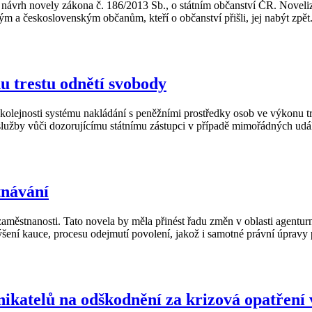
vrh novely zákona č. 186/2013 Sb., o státním občanství ČR. Novelizo
ým a československým občanům, kteří o občanství přišli, jej nabýt zpě
u trestu odnětí svobody
olejnosti systému nakládání s peněžními prostředky osob ve výkonu trest
užby vůči dozorujícímu státnímu zástupci v případě mimořádných událo
tnávání
městnanosti. Tato novela by měla přinést řadu změn v oblasti agentur
šení kauce, procesu odejmutí povolení, jakož i samotné právní úpravy 
nikatelů na odškodnění za krizová opatření