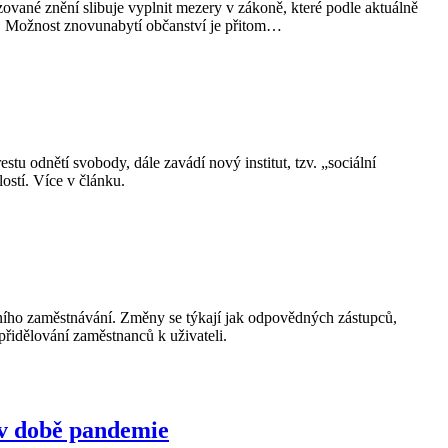
vané znění slibuje vyplnit mezery v zákoně, které podle aktuálně
t. Možnost znovunabytí občanství je přitom…
u odnětí svobody, dále zavádí nový institut, tzv. „sociální
stí. Více v článku.
ního zaměstnávání. Změny se týkají jak odpovědných zástupců,
přidělování zaměstnanců k uživateli.
 v době pandemie