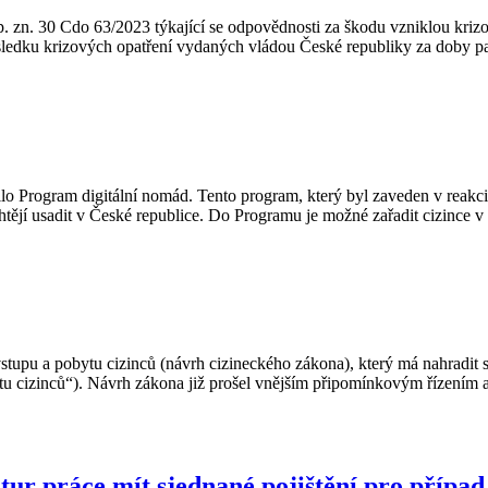
sp. zn. 30 Cdo 63/2023 týkající se odpovědnosti za škodu vzniklou kr
ůsledku krizových opatření vydaných vládou České republiky za doby
lo Program digitální nomád. Tento program, který byl zaveden v reakc
se chtějí usadit v České republice. Do Programu je možné zařadit cizin
vstupu a pobytu cizinců (návrh cizineckého zákona), který má nahradit 
tu cizinců“). Návrh zákona již prošel vnějším připomínkovým řízením
tur práce mít sjednané pojištění pro přípa