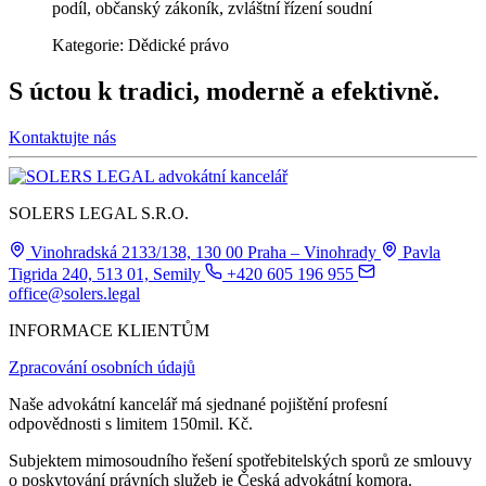
podíl, občanský zákoník, zvláštní řízení soudní
Kategorie:
Dědické právo
S úctou k tradici, moderně a efektivně.
Kontaktujte nás
SOLERS LEGAL S.R.O.
Vinohradská 2133/138, 130 00 Praha – Vinohrady
Pavla
Tigrida 240, 513 01, Semily
+420 605 196 955
office@solers.legal
INFORMACE KLIENTŮM
Zpracování osobních údajů
Naše advokátní kancelář má sjednané pojištění profesní
odpovědnosti s limitem 150mil. Kč.
Subjektem mimosoudního řešení spotřebitelských sporů ze smlouvy
o poskytování právních služeb je Česká advokátní komora.