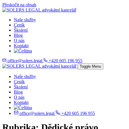
Přeskočit na obsah
Naše služby
Ceník
Školení
Blog
O nás
Kontakt
office@solers.legal
+420 605 196 955
Toggle Menu
Naše služby
Ceník
Školení
Blog
O nás
Kontakt
office@solers.legal
+420 605 196 955
Rubrika:
Dědické právo