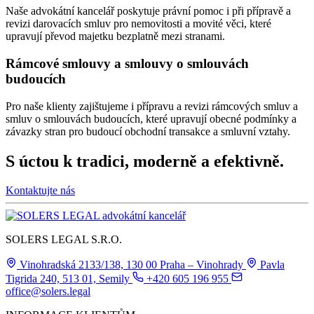
Naše advokátní kancelář poskytuje právní pomoc i při přípravě a
revizi darovacích smluv pro nemovitosti a movité věci, které
upravují převod majetku bezplatně mezi stranami.
Rámcové smlouvy a smlouvy o smlouvách
budoucích
Pro naše klienty zajištujeme i přípravu a revizi rámcových smluv a
smluv o smlouvách budoucích, které upravují obecné podmínky a
závazky stran pro budoucí obchodní transakce a smluvní vztahy.
S úctou k tradici, moderně a efektivně.
Kontaktujte nás
SOLERS LEGAL S.R.O.
Vinohradská 2133/138, 130 00 Praha – Vinohrady
Pavla
Tigrida 240, 513 01, Semily
+420 605 196 955
office@solers.legal