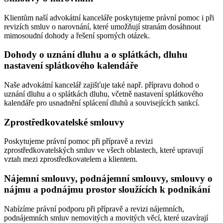
Klientům naší advokátní kanceláře poskytujeme právní pomoc i při
revizích smluv o narovnání, které umožňují stranám dosáhnout
mimosoudní dohody a řešení sporných otázek.
Dohody o uznání dluhu a o splátkách, dluhu
nastavení splátkového kalendáře
Naše advokátní kancelář zajišťuje také např. přípravu dohod o
uznání dluhu a o splátkách dluhu, včetně nastavení splátkového
kalendáře pro usnadnění splácení dluhů a souvisejících sankcí.
Zprostředkovatelské smlouvy
Poskytujeme právní pomoc při přípravě a revizi
zprostředkovatelských smluv ve všech oblastech, které upravují
vztah mezi zprostředkovatelem a klientem.
Nájemní smlouvy, podnájemní smlouvy, smlouvy o
nájmu a podnájmu prostor sloužících k podnikání
Nabízíme právní podporu při přípravě a revizi nájemních,
podnájemních smluv nemovitých a movitých věcí, které uzavírají