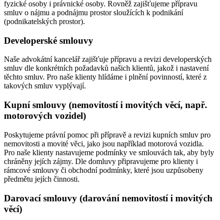
fyzické osoby i právnické osoby. Rovněž zajišťujeme přípravu
smluv o nájmu a podnájmu prostor sloužících k podnikání
(podnikatelských prostor).
Developerské smlouvy
Naše advokátní kancelář zajišťuje přípravu a revizi developerských
smluv dle konkrétních požadavků našich klientů, jakož i nastavení
těchto smluv. Pro naše klienty hlídáme i plnění povinností, které z
takových smluv vyplývají.
Kupní smlouvy (nemovitostí i movitých věcí, např.
motorových vozidel)
Poskytujeme právní pomoc při přípravě a revizi kupních smluv pro
nemovitosti a movité věci, jako jsou například motorová vozidla.
Pro naše klienty nastavujeme podmínky ve smlouvách tak, aby byly
chráněny jejích zájmy. Dle domluvy připravujeme pro klienty i
rámcové smlouvy či obchodní podmínky, které jsou uzpůsobeny
předmětu jejích činnosti.
Darovací smlouvy (darování nemovitostí i movitých
věcí)