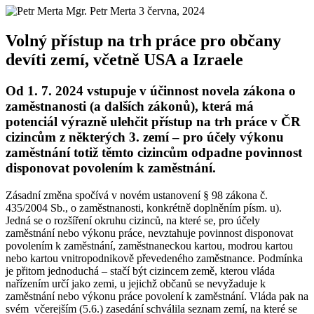
Mgr. Petr Merta
3 června, 2024
Volný přístup na trh práce pro občany
devíti zemí, včetně USA a Izraele
Od 1. 7. 2024 vstupuje v účinnost novela zákona o
zaměstnanosti (a dalších zákonů), která má
potenciál výrazně ulehčit přístup na trh práce v ČR
cizincům z některých 3. zemí – pro účely výkonu
zaměstnání totiž těmto cizincům odpadne povinnost
disponovat povolením k zaměstnání.
Zásadní změna spočívá v novém ustanovení § 98 zákona č.
435/2004 Sb., o zaměstnanosti, konkrétně doplněním písm. u).
Jedná se o rozšíření okruhu cizinců, na které se, pro účely
zaměstnání nebo výkonu práce, nevztahuje povinnost disponovat
povolením k zaměstnání, zaměstnaneckou kartou, modrou kartou
nebo kartou vnitropodnikově převedeného zaměstnance. Podmínka
je přitom jednoduchá – stačí být cizincem země, kterou vláda
nařízením určí jako zemi, u jejichž občanů se nevyžaduje k
zaměstnání nebo výkonu práce povolení k zaměstnání. Vláda pak na
svém včerejším (5.6.) zasedání schválila seznam zemí, na které se