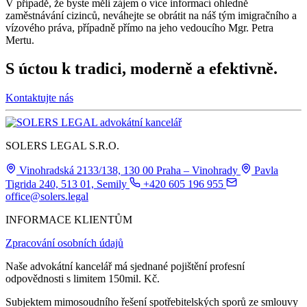
V případě, že byste měli zájem o více informací ohledně
zaměstnávání cizinců, neváhejte se obrátit na náš tým imigračního a
vízového práva, případně přímo na jeho vedoucího Mgr. Petra
Mertu.
S úctou k tradici, moderně a efektivně.
Kontaktujte nás
SOLERS LEGAL S.R.O.
Vinohradská 2133/138, 130 00 Praha – Vinohrady
Pavla
Tigrida 240, 513 01, Semily
+420 605 196 955
office@solers.legal
INFORMACE KLIENTŮM
Zpracování osobních údajů
Naše advokátní kancelář má sjednané pojištění profesní
odpovědnosti s limitem 150mil. Kč.
Subjektem mimosoudního řešení spotřebitelských sporů ze smlouvy