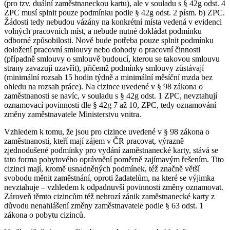
(pro tzv. duální zaměstnaneckou kartu), ale v souladu s § 42g odst. 4
ZPC musí splnit pouze podmínku podle § 42g odst. 2 písm. b) ZPC.
Žádosti tedy nebudou vázány na konkrétní místa vedená v evidenci
volných pracovních míst, a nebude nutné dokládat podmínku
odborné způsobilosti. Nově bude potřeba pouze splnit podmínku
doložení pracovní smlouvy nebo dohody o pracovní činnosti
(případně smlouvy o smlouvě budoucí, kterou se takovou smlouvu
strany zavazují uzavřít), přičemž podmínky smlouvy zůstávají
(minimální rozsah 15 hodin týdně a minimální měsíční mzda bez
ohledu na rozsah práce). Na cizince uvedené v § 98 zákona o
zaměstnanosti se navíc, v souladu s § 42g odst. 1 ZPC, nevztahují
oznamovací povinnosti dle § 42g 7 až 10, ZPC, tedy oznamování
změny zaměstnavatele Ministerstvu vnitra.
Vzhledem k tomu, že jsou pro cizince uvedené v § 98 zákona o
zaměstnanosti, kteří mají zájem v ČR pracovat, výrazně
zjednodušené podmínky pro vydání zaměstnanecké karty, stává se
tato forma pobytového oprávnění poměrně zajímavým řešením. Tito
cizinci mají, kromě usnadněných podmínek, též značně větší
svobodu měnit zaměstnání, oproti žadatelům, na které se výjimka
nevztahuje – vzhledem k odpadnuvší povinnosti změny oznamovat.
Zároveň těmto cizincům též nehrozí zánik zaměstnanecké karty z
důvodu nenahlášení změny zaměstnavatele podle § 63 odst. 1
zákona o pobytu cizinců.