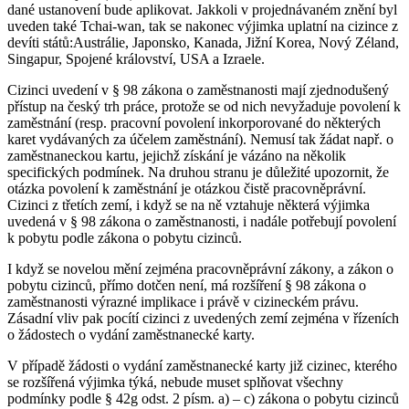
dané ustanovení bude aplikovat. Jakkoli v projednávaném znění byl
uveden také Tchai-wan, tak se nakonec výjimka uplatní na cizince z
devíti států:Austrálie, Japonsko, Kanada, Jižní Korea, Nový Zéland,
Singapur, Spojené království, USA a Izraele.
Cizinci uvedení v § 98 zákona o zaměstnanosti mají zjednodušený
přístup na český trh práce, protože se od nich nevyžaduje povolení k
zaměstnání (resp. pracovní povolení inkorporované do některých
karet vydávaných za účelem zaměstnání). Nemusí tak žádat např. o
zaměstnaneckou kartu, jejichž získání je vázáno na několik
specifických podmínek. Na druhou stranu je důležité upozornit, že
otázka povolení k zaměstnání je otázkou čistě pracovněprávní.
Cizinci z třetích zemí, i když se na ně vztahuje některá výjimka
uvedená v § 98 zákona o zaměstnanosti, i nadále potřebují povolení
k pobytu podle zákona o pobytu cizinců.
I když se novelou mění zejména pracovněprávní zákony, a zákon o
pobytu cizinců, přímo dotčen není, má rozšíření § 98 zákona o
zaměstnanosti výrazné implikace i právě v cizineckém právu.
Zásadní vliv pak pocítí cizinci z uvedených zemí zejména v řízeních
o žádostech o vydání zaměstnanecké karty.
V případě žádosti o vydání zaměstnanecké karty již cizinec, kterého
se rozšířená výjimka týká, nebude muset splňovat všechny
podmínky podle § 42g odst. 2 písm. a) – c) zákona o pobytu cizinců